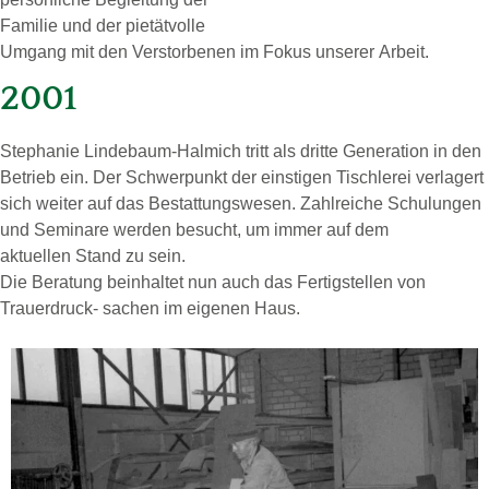
Fa­mi­lie und der pie­tät­vol­le
Um­gang mit den Ver­stor­benen im Fokus unserer Ar­beit.
2001
Stepha­nie Lin­de­baum-Hal­mich tritt als drit­te Ge­ne­ra­ti­on in den
Be­trieb ein. Der Schwer­punkt der eins­ti­gen Tisch­le­rei ver­la­gert
sich wei­ter auf das Be­stat­tungs­we­sen. Zahl­rei­che Schu­lun­gen
und Se­mi­na­re wer­den be­sucht, um immer auf dem
ak­tu­el­len Stand zu sein.
Die Be­ra­tung beinhaltet nun auch das Fertigstellen von
Trauerdruck- sachen im eigenen Haus.