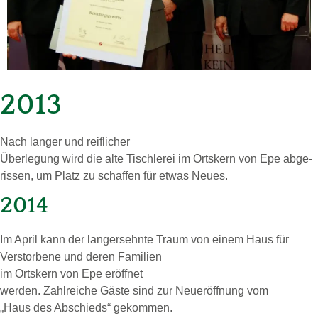
2013
Nach lan­ger und reif­li­cher
Über­le­gung wird die alte Tisch­le­rei im Orts­kern von Epe ab­ge­
ris­sen, um Platz zu schaf­fen für etwas Neues.
2014
Im April kann der lang­er­sehn­te Traum von einem Haus für
Ver­stor­be­ne und deren Fa­mi­li­en
im Orts­kern von Epe er­öff­net
wer­den. Zahl­rei­che Gäste sind zur Neu­er­öff­nung vom
„Haus des Ab­schieds“ ge­kom­men.