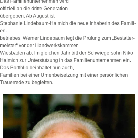
Das Fa­mi­li­en­un­ter­neh­men wird
of­fi­zi­ell an die drit­te Ge­ne­ra­ti­on
über­ge­ben. Ab Au­gust ist
Ste­pha­nie Lin­de­baum-Hal­mich die neue In­ha­be­rin des Fa­mi­li­
en-
­be­triebes. Wer­ner Lin­de­baum legt die Prü­fung zum „Be­stat­ter­
meis­ter“ vor der ­Hand­werks­kam­mer
Wies­ba­den ab. Im glei­chen Jahr tritt der ­Schwie­ger­sohn Niko
Hal­mich zur Un­ter­stüt­zung in das ­Fa­mi­li­en­un­ter­neh­men ein.
Das Port­fo­lio be­inhal­tet nun auch,
Fa­mi­li­en­ bei einer Ur­nen­bei­set­zung mit einer per­sön­li­chen
Trau­er­re­de zu­ be­glei­ten.