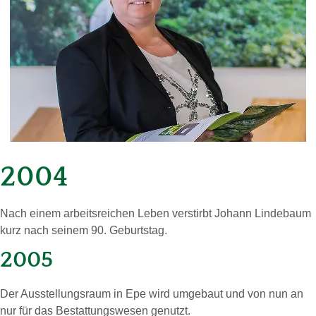
2004
Nach einem ar­beits­rei­chen Leben ver­stirbt Jo­hann Lin­de­baum
kurz nach sei­nem 90. Ge­burts­tag.
2005
Der Aus­stel­lungs­raum in Epe wird um­ge­baut und von nun an
nur für das Be­stat­tungs­we­sen ge­nutzt.