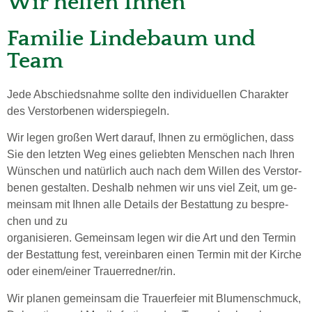
Wir helfen Ihnen
Familie Lindebaum und
Team
Jede Ab­schied­snah­me soll­te den in­di­vi­du­el­len Cha­rak­ter
des Ver­stor­be­nen wi­derspiegeln.
Wir legen gro­ßen Wert darauf, Ihnen zu ermöglichen, dass
Sie den letz­ten Weg eines ge­lieb­ten Men­schen nach Ihren
Wünschen und na­tür­lich auch nach dem Wil­len des Ver­stor­
be­nen gestal­ten. Des­halb neh­men wir uns viel Zeit, um ge­
mein­sam mit Ihnen alle De­tails der Bestat­tung zu be­spre­
chen und zu
or­ga­ni­sie­ren. Gemeinsam legen wir die Art und den Ter­min
der Be­stattung fest, ver­ein­baren einen Ter­min mit der Kir­che
oder einem/einer Trau­erred­ner/rin.
Wir pla­nen gemeinsam die Trau­er­fei­er mit Blu­menschmuck,