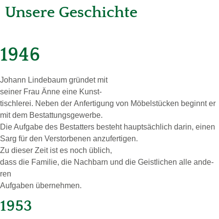
Unsere Geschichte
1946
Jo­hann Lin­de­baum grün­det mit
sei­ner Frau Änne eine Kunst-
­tisch­le­rei. Neben der
An­fer­ti­gung von Mö­bel­stü­cken be­ginnt er
mit dem Be­stat­tungs­ge­wer­be.
Die Auf­ga­be des Be­stat­ters be­steht haupt­säch­lich darin, einen
Sarg für den Ver­stor­be­nen an­zu­fer­ti­gen.
Zu die­ser Zeit ist es noch üb­lich,
dass die Fa­mi­lie, die Nach­barn und die Geist­li­chen alle an­de­
ren
Auf­ga­ben über­neh­men.
1953