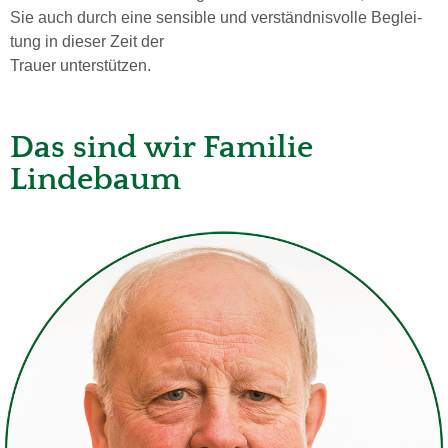
Sie auch durch eine sen­si­ble und ver­ständ­nis­vol­le Be­glei­
tung in dieser Zeit der
Trau­er­ un­ter­stüt­zen.
Das sind wir Familie
Lindebaum