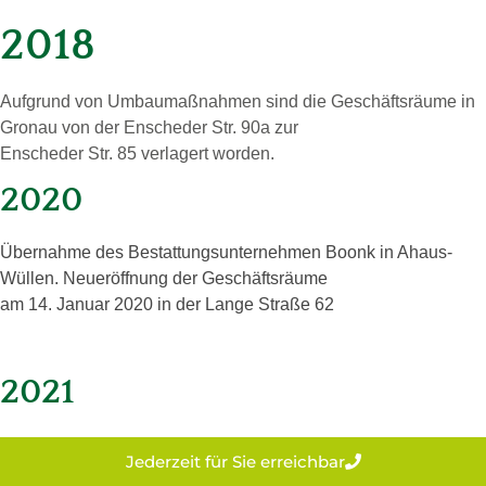
2018
Aufgrund von Umbaumaßnahmen sind die Ge­schäfts­räu­me in
Gro­nau von der En­sche­der Str. 90a zur
En­sche­der Str. 85 ver­la­gert worden.
2020
Über­nah­me des Be­stat­tungs­un­ter­neh­men Boonk in Ahaus-
Wül­len. Neu­er­öff­nung der Ge­schäftsräu­me
am 14. Ja­nu­ar 2020 in der Lange Stra­ße 62
2021
Ein Jahr, wie das Vorjahr geprägt durch die Corona-
Jederzeit für Sie erreichbar
Pandemie.
Im ganz kleinem Rahmen haben wir unser 75