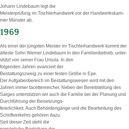
Jo­hann Lin­de­baum legt die
Meis­terprü­fung im Tisch­ler­hand­werk vor der Hand­werks­kam­
mer Müns­ter ab.
1969
Als einer der jüngs­ten Meis­ter im Tisch­ler­hand­werk kommt der
äl­tes­te Sohn Wer­ner Lin­de­baum in den Fa­mi­li­en­be­trieb, un­ter­
stützt von sei­ner Frau Ur­su­la. In den
fol­gen­den Jah­ren avan­ciert der
Be­stat­tungs­zweig zu einer fes­ten Größe in Epe.
Der Auf­ga­ben­be­reich im Be­stat­tungs­we­sen wird mit den
Jah­ren immer fa­cet­ten­rei­cher. Neben der Be­reit­stel­lung des
Sar­ges unterstützen wir auch die Familie bei der Pla­nung und
Durch­füh­rung der
Bei­set­zungs­-
fei­er­lich­keit. Auch
Be­hör­den­gän­ge und die Bearbeitung des
Schriftverkehrs gehören dazu.
Seit die­ser Zeit ste­ht die
per­sön­liche Be­glei­tung der