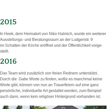
2015
In Heek, dem Hei­mat­ort von Niko Hal­mich, wurde ein wei­te­rer
Aus­stel­lungs- und Be­ra­tungs­raum an der Ludgeristr. 9
im Schat­ten der Kir­che er­öff­net und der Öf­fent­lich­keit vor­ge­
stellt.
2016
Das Team wird zu­sätz­lich von freien Rednern un­ter­stützt.
Durch die Gabe Worte zu finden, wofür es manchmal keine
Worte gibt, können von nun an Trauerfeiern auf eine ganz
persönliche, individuelle Art gestaltet werden, zum Beispiel
auch dann, wenn kein religöser Hintergrund vorhanden ist.