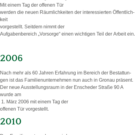
Mit einem Tag der
of­fe­nen Tür
wer­den die neuen Räum­lich­kei­ten der
in­ter­es­sier­ten Öf­fent­lich­
keit
vor­ge­stellt. Seit­dem nimmt der
Auf­ga­ben­be­reich „Vor­sor­ge“ einen wich­ti­gen Teil der
Ar­beit ein.
2006
Nach mehr als 60 Jah­ren Er­fah­rung im Be­reich der Be­stat­tun­
gen ist das Fa­mi­li­en­un­ter­neh­men nun auch in Gro­nau prä­sent.
Der neue Aus­stel­lungs­raum in der En­sche­der Stra­ße 90 A
wurde am
1. März 2006 mit einem Tag der
of­fe­nen Tür vor­ge­stellt.
2010