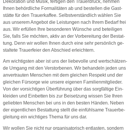
De­ko­ra­ti­on und Musik, fer­ti­gen den Trau­erdruck, neh­men
Ihnen be­hörd­li­che For­ma­li­tä­ten ab und be­stel­len die Gast­
stät­te für den Trau­er­kaf­fee. Selbst­ver­ständ­lich wäh­len Sie
aus un­se­rem An­ge­bot die Leis­tun­gen nach Ihrem Bedarf frei
aus. Wir erfüllen Ihre besonderen Wünsche und beteiligen
Sie, falls Sie möchten, aktiv an der Vor­be­rei­tung der Be­stat­
tung. Denn wir wollen Ihnen durch eine sehr per­sön­lich ge­
stal­te­te Trauerfeier den Ab­schied er­leich­tern.
Am wich­tigs­ten aber ist uns der lie­be­vol­le und wert­schät­zen­
de Um­gang mit den Ver­stor­be­nen. Wir be­han­deln jeden uns
an­ver­trau­ten Menschen mit dem glei­chen Re­spekt und der
glei­chen Für­sor­ge wie un­se­re ei­ge­nen Familienmitglieder.
Von der vor­sich­ti­gen Über­füh­rung über das sorg­fäl­ti­ge Ein­
klei­den und Ein­bet­ten bis zur Bei­set­zung wis­sen Sie Ihren
ge­lieb­ten Men­schen bei uns in den bes­ten Hän­den. Neben
der ei­gent­li­chen Bestat­tung stellt die ein­fühl­sa­me Trau­er­be­
glei­tung ein wich­ti­ges Thema für uns dar.
Wir wol­len Sie nicht nur or­ga­ni­sa­to­risch ent­las­ten, son­dern